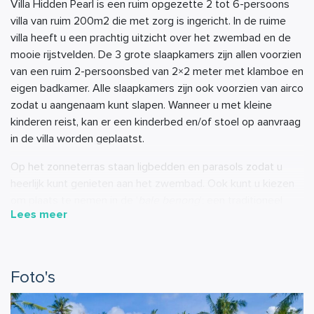
Villa Hidden Pearl is een ruim opgezette 2 tot 6-persoons
villa van ruim 200m2 die met zorg is ingericht. In de ruime
villa heeft u een prachtig uitzicht over het zwembad en de
mooie rijstvelden. De 3 grote slaapkamers zijn allen voorzien
van een ruim 2-persoonsbed van 2×2 meter met klamboe en
eigen badkamer. Alle slaapkamers zijn ook voorzien van airco
zodat u aangenaam kunt slapen. Wanneer u met kleine
kinderen reist, kan er een kinderbed en/of stoel op aanvraag
in de villa worden geplaatst.
Op het zonneterras staan ligbedden en parasols zodat u
heerlijk kunt genieten aan het zwembad. Ook kunt u kiezen
om plaats te nemen in de ‘
bale benong
‘; een traditioneel
Lees meer
paviljoen waar u heerlijk kunt ontspannen in de schaduw.
Vanuit het infinity zwembad kunt u urenlang genieten van
een prachtig uitzicht over de rijstvelden en palmbomen.
Foto's
De verschillende zitjes en warme uitstraling zorgen ervoor
dat u ook met 2 personen heerlijk in deze villa kunt
verblijven. Geniet van het authentieke Bali, van de villa en van