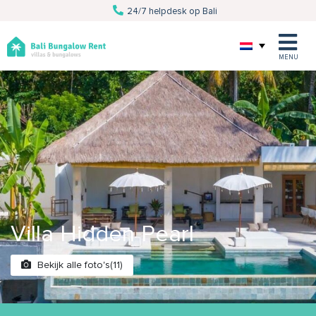
24/7 helpdesk op Bali
Van villa tot excursie
Persoonlijke service
Al 10 jaar Bali specialist
MENU
Villa Hidden Pearl
Bekijk alle foto's(11)