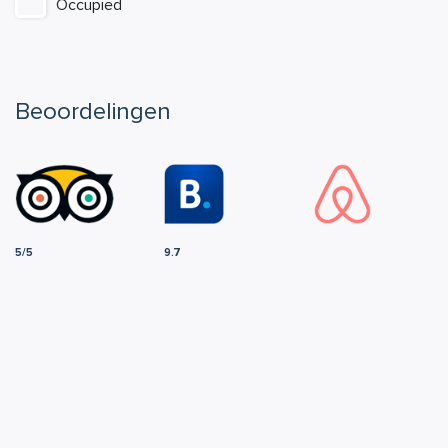
Occupied
Beoordelingen
5/5
9.7