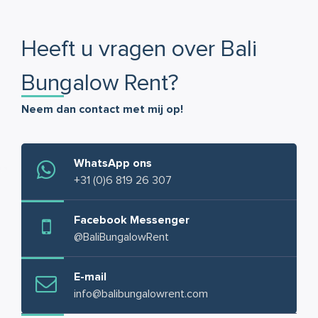
Heeft u vragen over Bali
Bungalow Rent?
Neem dan contact met mij op!
WhatsApp ons
+31 (0)6 819 26 307
Facebook Messenger
@BaliBungalowRent
E-mail
info@balibungalowrent.com