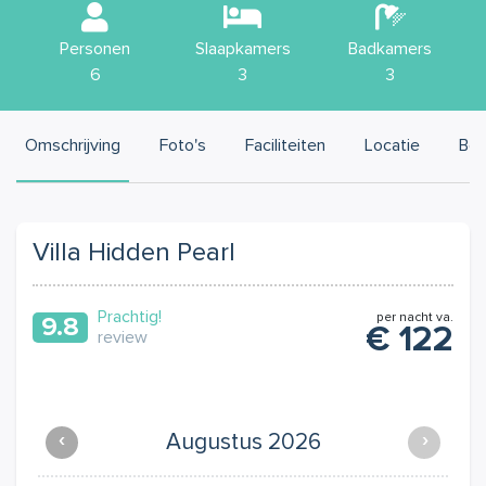
Personen
Slaapkamers
Badkamers
6
3
3
Omschrijving
Foto's
Faciliteiten
Locatie
Bes
Villa Hidden Pearl
Prachtig!
per nacht va.
9.8
€ 122
review
‹
Augustus 2026
›