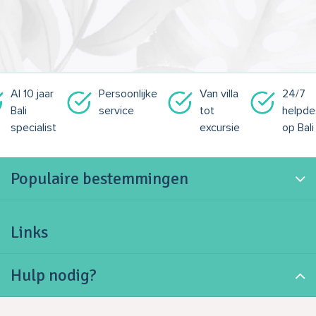
Al 10 jaar
Persoonlijke
Van villa
24/7
Bali
service
tot
helpde
specialist
excursie
op Bali
Populaire bestemmingen
Links
Hulp nodig?