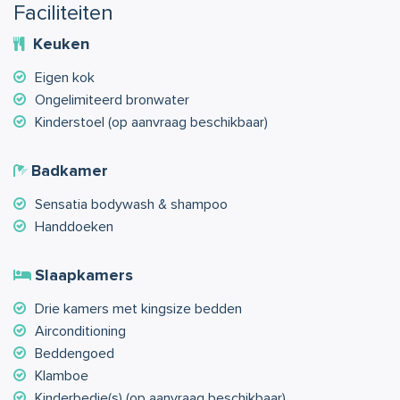
Faciliteiten
massage ruimte. Kies voor een Balinese massage of een
voetenmassage, het kan allemaal. Compleet relaxen zonder
Keuken
dat u de deur uit hoeft!
Eigen kok
Ongelimiteerd bronwater
Kinderstoel (op aanvraag beschikbaar)
Badkamer
Sensatia bodywash & shampoo
Handdoeken
Slaapkamers
Drie kamers met kingsize bedden
Airconditioning
Beddengoed
Klamboe
Kinderbedje(s) (op aanvraag beschikbaar)