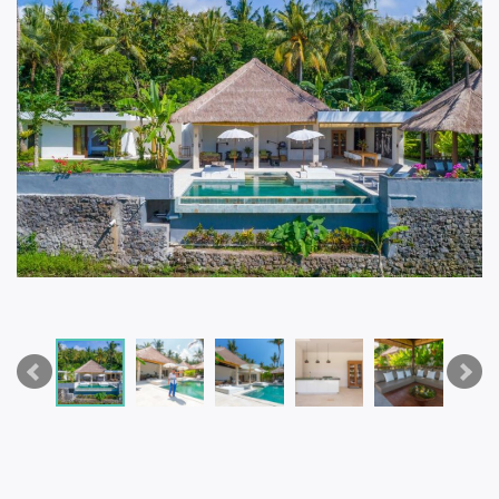
de 5-sterren service van het personeel. De villa is een mix
van Balinese architectuur en ongekende luxe.
Een eigen kok
Een privé-kok staat tot je beschikking tijdens uw verblijf. Zij
zal jullie favoriete internationale en lokale gerechten
bereiden! Indien gewenst, wordt er 3 keer per dag gekookt,
Westers of Indonesisch. Drankjes worden geserveerd, koffie
wordt bijgeschonken en uiteraard worden de boodschappen
tegen lokale prijzen gedaan. De gastvrouw heeft tal van
menusuggesties voor jullie, maar ze deelt ook graag de
adressen van goede restaurants in de buurt. Echt vakantie
dus!
Balinese massage
In villa Hidden Pearl hoeft u niet perse naar een spa, maar
kunt u ook kiezen om jezelf te laten masseren in de eigen