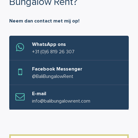
Bungalow Rent?
Neem dan contact met mij op!
WhatsApp ons
+31 (0)6 819 26 307
Facebook Messenger
@BaliBungalowRent
E-mail
info@balibungalowrent.com