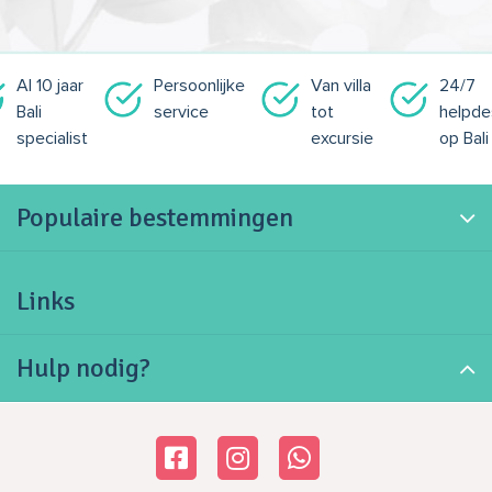
Al 10 jaar
Persoonlijke
Van villa
24/7
Bali
service
tot
helpde
specialist
excursie
op Bali
Populaire bestemmingen
Links
Hulp nodig?