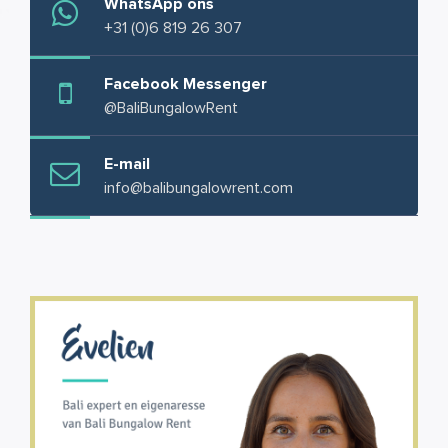
WhatsApp ons
+31 (0)6 819 26 307
Facebook Messenger
@BaliBungalowRent
E-mail
info@balibungalowrent.com