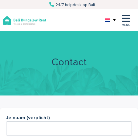
24/7 helpdesk op Bali
Van villa tot excursie
Persoonlijke service
Al 10 jaar Bali specialist
MENU
Contact
Je naam (verplicht)