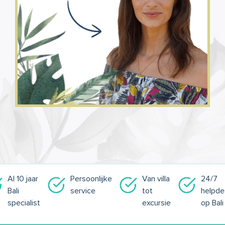
Al 10 jaar
Persoonlijke
Van villa
24/7
Bali
service
tot
helpde
specialist
excursie
op Bali