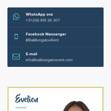
WhatsApp ons
+31 (0)6 819 26 307
Facebook Messenger
@BaliBungalowRent
E-mail
info@balibungalowrent.com