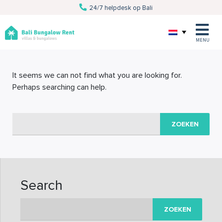
24/7 helpdesk op Bali
Van villa tot excursie
Persoonlijke service
Al 10 jaar Bali specialist
MENU
It seems we can not find what you are looking for.
Perhaps searching can help.
Zoeken
naar:
Search
Zoeken
naar: