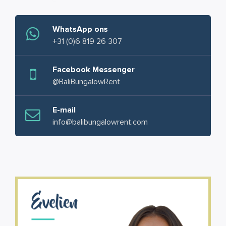
WhatsApp ons
+31 (0)6 819 26 307
Facebook Messenger
@BaliBungalowRent
E-mail
info@balibungalowrent.com