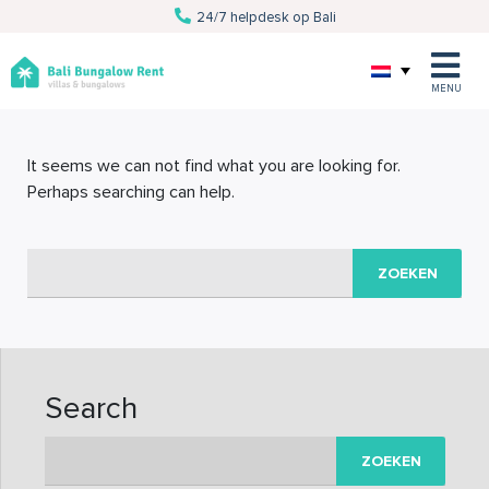
24/7 helpdesk op Bali
Van villa tot excursie
Persoonlijke service
Al 10 jaar Bali specialist
MENU
It seems we can not find what you are looking for.
Perhaps searching can help.
Zoeken
naar:
Search
Zoeken
naar: