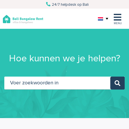
24/7 helpdesk op Bali
Van villa tot excursie
Persoonlijke service
Al 10 jaar Bali specialist
MENU
Hoe kunnen we je helpen?