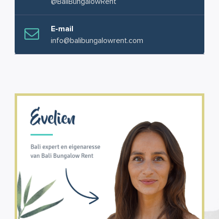
@BaliBungalowRent
E-mail
info@balibungalowrent.com