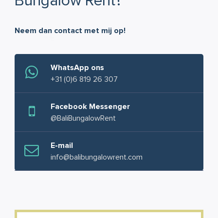
Bungalow Rent?
Neem dan contact met mij op!
WhatsApp ons
+31 (0)6 819 26 307
Facebook Messenger
@BaliBungalowRent
E-mail
info@balibungalowrent.com