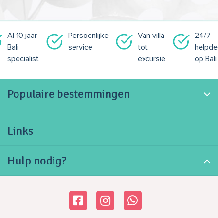
Al 10 jaar
Persoonlijke
Van villa
24/7
Bali
service
tot
helpde
specialist
excursie
op Bali
Populaire bestemmingen
Links
Hulp nodig?