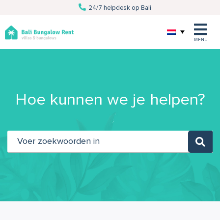
24/7 helpdesk op Bali
Van villa tot excursie
Persoonlijke service
Al 10 jaar Bali specialist
MENU
Hoe kunnen we je helpen?