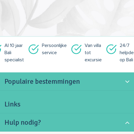
Al 10 jaar
Persoonlijke
Van villa
24/7
Bali
service
tot
helpde
specialist
excursie
op Bali
Populaire bestemmingen
Links
Hulp nodig?