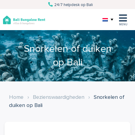
24/7 helpdesk op Bali
Van villa tot excursie
Persoonlijke service
Al 10 jaar Bali specialist
MENU
Snorkelen of duiken
op Bali
Home
›
Bezienswaardigheden
›
Snorkelen of
duiken op Bali