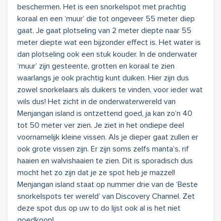
beschermen. Het is een snorkelspot met prachtig
koraal en een ‘muur’ die tot ongeveer 55 meter diep
gaat. Je gaat plotseling van 2 meter diepte naar 55
meter diepte wat een bijzonder effect is. Het water is
dan plotseling ook een stuk kouder. In de onderwater
‘muur’ zijn gesteente, grotten en koraal te zien
waarlangs je ook prachtig kunt duiken. Hier zijn dus
zowel snorkelaars als duikers te vinden, voor ieder wat
wils dus! Het zicht in de onderwaterwereld van
Menjangan island is ontzettend goed, ja kan zo’n 40
tot 50 meter ver zien. Je ziet in het ondiepe deel
voornamelijk kleine vissen. Als je dieper gaat zullen er
ook grote vissen zijn. Er zijn soms zelfs manta’s, rif
haaien en walvishaaien te zien. Dit is sporadisch dus
mocht het zo zijn dat je ze spot heb je mazzel!
Menjangan island staat op nummer drie van de ‘Beste
snorkelspots ter wereld’ van Discovery Channel. Zet
deze spot dus op uw to do lijst ook al is het niet
goedkoop!